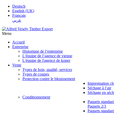
Deutsch
English (UK)
Français
عربي
Menu
Accueil
Entreprise
Historique de l’entreprise
L'équipe de l’agence de vienne
L'équipe de l'agence de koper
Vente
Types de bois, qualité, services
Types de coupes
Protection contre le bleuissement
Impregnation c
Séchage à l’air
Séchage en séch
Conditionnement
Paquets standar
Paquets 2/3
Paquets standar