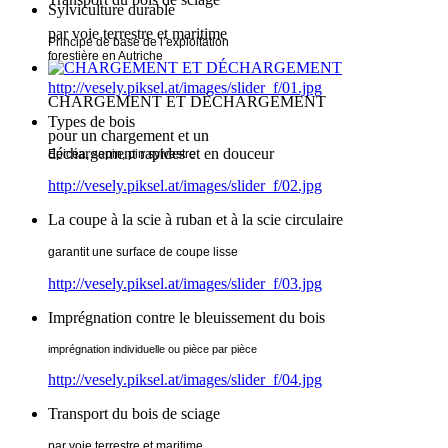
Sylviculture durable
par voie terrestre et maritime
Principe de base de l’exploitation
forestière en Autriche
http://vesely.piksel.at/images/slider_f/01.jpg
CHARGEMENT ET DÉCHARGEMENT
Types de bois
pour un chargement et un
déchargement rapides et en douceur
Epicéa, sapin, pin sylvestre
http://vesely.piksel.at/images/slider_f/02.jpg
La coupe à la scie à ruban et à la scie circulaire
garantit une surface de coupe lisse
http://vesely.piksel.at/images/slider_f/03.jpg
Imprégnation contre le bleuissement du bois
imprégnation individuelle ou pièce par pièce
http://vesely.piksel.at/images/slider_f/04.jpg
Transport du bois de sciage
par voie terrestre et maritime