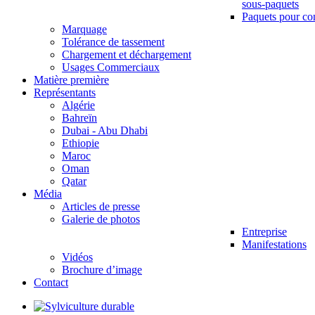
sous-paquets
Paquets pour co
Marquage
Tolérance de tassement
Chargement et déchargement
Usages Commerciaux
Matière première
Représentants
Algérie
Bahreïn
Dubai - Abu Dhabi
Ethiopie
Maroc
Oman
Qatar
Média
Articles de presse
Galerie de photos
Entreprise
Manifestations
Vidéos
Brochure d’image
Contact