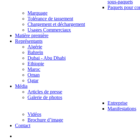
sous-paquets
Paquets pour co
Marquage
Tolérance de tassement
Chargement et déchargement
Usages Commerciaux
Matière première
Représentants
Algérie
Bahreïn
Dubai - Abu Dhabi
Ethiopie
Maroc
Oman
Qatar
Média
Articles de presse
Galerie de photos
Entreprise
Manifestations
Vidéos
Brochure d’image
Contact