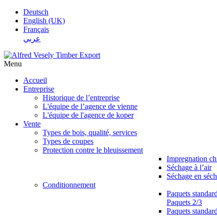
Deutsch
English (UK)
Français
عربي
Menu
Accueil
Entreprise
Historique de l’entreprise
L'équipe de l’agence de vienne
L'équipe de l'agence de koper
Vente
Types de bois, qualité, services
Types de coupes
Protection contre le bleuissement
Impregnation c
Séchage à l’air
Séchage en séch
Conditionnement
Paquets standar
Paquets 2/3
Paquets standar