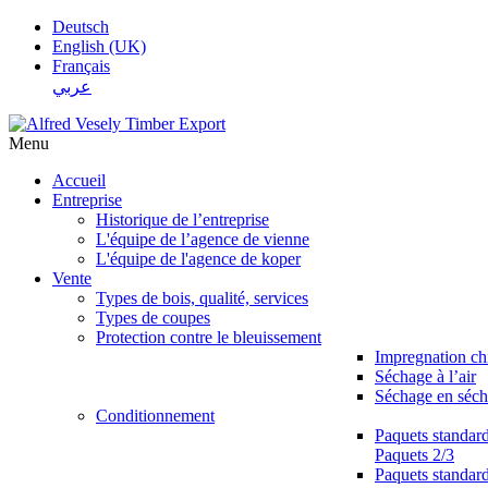
Deutsch
English (UK)
Français
عربي
Menu
Accueil
Entreprise
Historique de l’entreprise
L'équipe de l’agence de vienne
L'équipe de l'agence de koper
Vente
Types de bois, qualité, services
Types de coupes
Protection contre le bleuissement
Impregnation c
Séchage à l’air
Séchage en séch
Conditionnement
Paquets standar
Paquets 2/3
Paquets standar