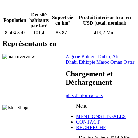
Densité
Superficie
Produit intérieur brut en
Population
habitants
en km²
USD (total, nominal)
par km²
8.504.850
101,4
83.871
419,2 Mrd.
Représentants en
Algérie
Bahreïn
Dubai, Abu
Dhabi
Ethiopie
Maroc
Oman
Qatar
Chargement et
Déchargement
plus d'informations
Menu
MENTIONS LEGALES
CONTACT
RECHERCHE
Droits d’auteur 2014 Alfred