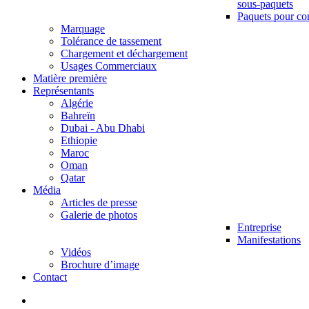
sous-paquets
Paquets pour co
Marquage
Tolérance de tassement
Chargement et déchargement
Usages Commerciaux
Matière première
Représentants
Algérie
Bahreïn
Dubai - Abu Dhabi
Ethiopie
Maroc
Oman
Qatar
Média
Articles de presse
Galerie de photos
Entreprise
Manifestations
Vidéos
Brochure d’image
Contact