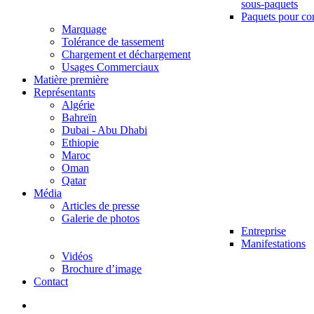
sous-paquets
Paquets pour co
Marquage
Tolérance de tassement
Chargement et déchargement
Usages Commerciaux
Matière première
Représentants
Algérie
Bahreïn
Dubai - Abu Dhabi
Ethiopie
Maroc
Oman
Qatar
Média
Articles de presse
Galerie de photos
Entreprise
Manifestations
Vidéos
Brochure d’image
Contact