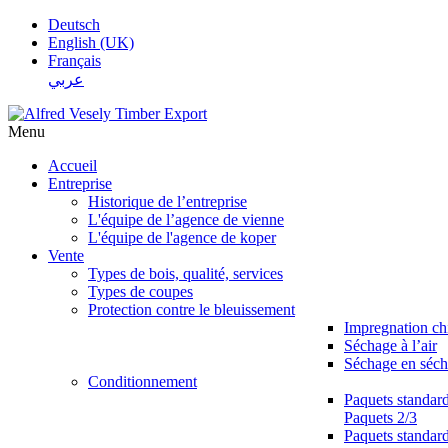
Deutsch
English (UK)
Français
عربي
Menu
Accueil
Entreprise
Historique de l’entreprise
L'équipe de l’agence de vienne
L'équipe de l'agence de koper
Vente
Types de bois, qualité, services
Types de coupes
Protection contre le bleuissement
Impregnation c
Séchage à l’air
Séchage en séch
Conditionnement
Paquets standar
Paquets 2/3
Paquets standar