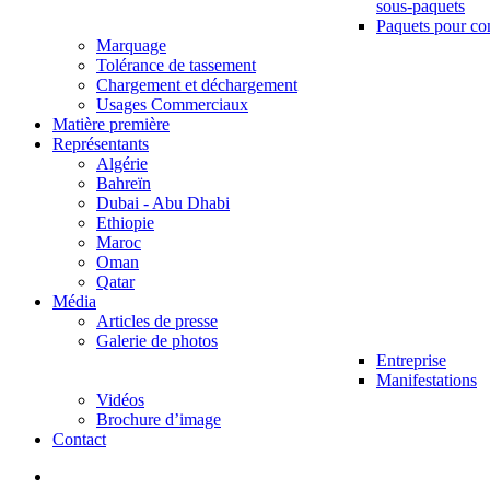
sous-paquets
Paquets pour co
Marquage
Tolérance de tassement
Chargement et déchargement
Usages Commerciaux
Matière première
Représentants
Algérie
Bahreïn
Dubai - Abu Dhabi
Ethiopie
Maroc
Oman
Qatar
Média
Articles de presse
Galerie de photos
Entreprise
Manifestations
Vidéos
Brochure d’image
Contact