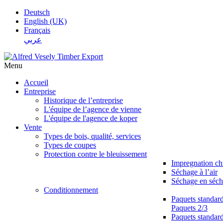
Deutsch
English (UK)
Français
عربي
Menu
Accueil
Entreprise
Historique de l’entreprise
L'équipe de l’agence de vienne
L'équipe de l'agence de koper
Vente
Types de bois, qualité, services
Types de coupes
Protection contre le bleuissement
Impregnation c
Séchage à l’air
Séchage en séch
Conditionnement
Paquets standar
Paquets 2/3
Paquets standar