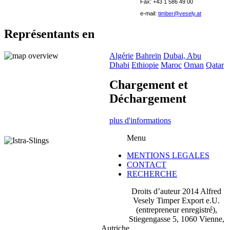
Fax: +43 1 586 49 00
e-mail:
timber@vesely.at
Représentants en
Algérie
Bahreïn
Dubai, Abu
Dhabi
Ethiopie
Maroc
Oman
Qatar
Chargement et
Déchargement
plus d'informations
Menu
MENTIONS LEGALES
CONTACT
RECHERCHE
Droits d’auteur 2014 Alfred
Vesely Timper Export e.U.
(entrepreneur enregistré),
Stiegengasse 5, 1060 Vienne,
Autriche