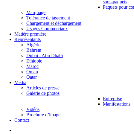
sous-paquets
Paquets pour co
Marquage
Tolérance de tassement
Chargement et déchargement
Usages Commerciaux
Matière première
Représentants
Algérie
Bahreïn
Dubai - Abu Dhabi
Ethiopie
Maroc
Oman
Qatar
Média
Articles de presse
Galerie de photos
Entreprise
Manifestations
Vidéos
Brochure d’image
Contact