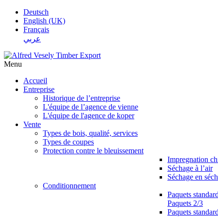
Deutsch
English (UK)
Français
عربي
Menu
Accueil
Entreprise
Historique de l’entreprise
L'équipe de l’agence de vienne
L'équipe de l'agence de koper
Vente
Types de bois, qualité, services
Types de coupes
Protection contre le bleuissement
Impregnation c
Séchage à l’air
Séchage en séch
Conditionnement
Paquets standar
Paquets 2/3
Paquets standar