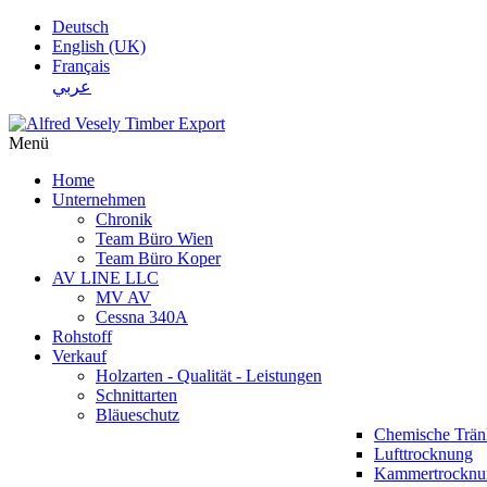
Deutsch
English (UK)
Français
عربي
Menü
Home
Unternehmen
Chronik
Team Büro Wien
Team Büro Koper
AV LINE LLC
MV AV
Cessna 340A
Rohstoff
Verkauf
Holzarten - Qualität - Leistungen
Schnittarten
Bläueschutz
Chemische Trä
Lufttrocknung
Kammertrocknu