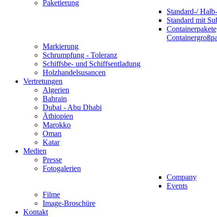
Paketierung
Standard-/ Halb-
Standard mit S
Containerpakete
Containergroßp
Markierung
Schrumpfung - Toleranz
Schiffsbe- und Schiffsentladung
Holzhandelsusancen
Vertretungen
Algerien
Bahrain
Dubai - Abu Dhabi
Äthiopien
Marokko
Oman
Katar
Medien
Presse
Fotogalerien
Company
Events
Filme
Image-Broschüre
Kontakt