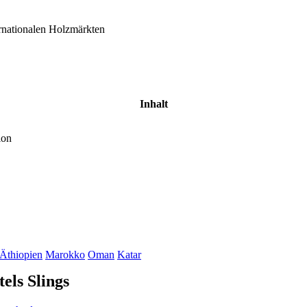
rnationalen Holzmärkten
Inhalt
ion
Äthiopien
Marokko
Oman
Katar
els Slings