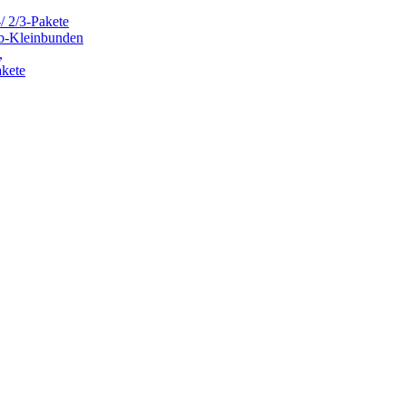
/ 2/3-Pakete
ub-Kleinbunden
,
akete