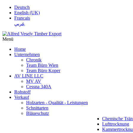
Deutsch
English (UK)
Français
عربي
Menü
Home
Unternehmen
Chronik
Team Büro Wien
Team Büro Koper
AV LINE LLC
MV AV
Cessna 340A
Rohstoff
Verkauf
Holzarten - Qualität - Leistungen
Schnittarten
Bläueschutz
Chemische Trä
Lufttrocknung
Kammertrocknu