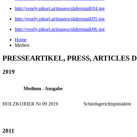
http://vesely.piksel.at/images/slidersmall/04.jpg
http://vesely.piksel.at/images/slidersmall/05.jpg
http://vesely.piksel.at/images/slidersmall/06.jpg
Home
Medien
PRESSEARTIKEL, PRESS, ARTICLES D
2019
Medium - Ausgabe
HOLZKURIER Nr 09 2019
Schiedsgerichtspräsident
2011