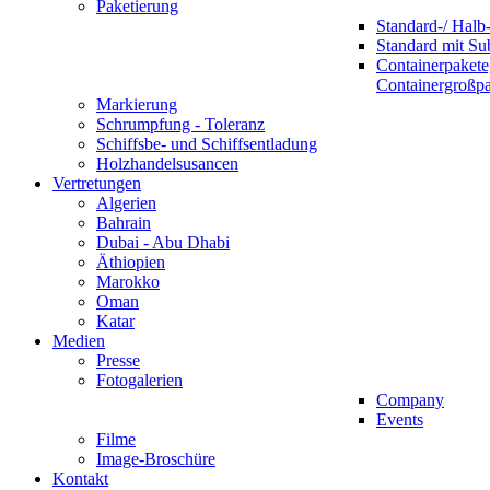
Paketierung
Standard-/ Halb-
Standard mit S
Containerpakete
Containergroßp
Markierung
Schrumpfung - Toleranz
Schiffsbe- und Schiffsentladung
Holzhandelsusancen
Vertretungen
Algerien
Bahrain
Dubai - Abu Dhabi
Äthiopien
Marokko
Oman
Katar
Medien
Presse
Fotogalerien
Company
Events
Filme
Image-Broschüre
Kontakt