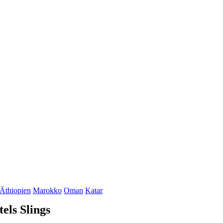
Äthiopien
Marokko
Oman
Katar
els Slings