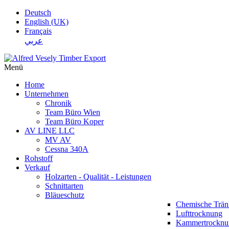
Deutsch
English (UK)
Français
عربي
Menü
Home
Unternehmen
Chronik
Team Büro Wien
Team Büro Koper
AV LINE LLC
MV AV
Cessna 340A
Rohstoff
Verkauf
Holzarten - Qualität - Leistungen
Schnittarten
Bläueschutz
Chemische Trä
Lufttrocknung
Kammertrocknu