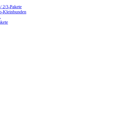
/ 2/3-Pakete
ub-Kleinbunden
,
akete