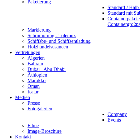
Paketierung
Standard-/ Halb-
Standard mit S
Containerpakete
Containergroßp
Markierung
Schrumpfung - Toleranz
Schiffsbe- und Schiffsentladung
Holzhandelsusancen
Vertretungen
Algerien
Bahrain
Dubai - Abu Dhabi
Äthiopien
Marokko
Oman
Katar
Medien
Presse
Fotogalerien
Company
Events
Filme
Image-Broschüre
Kontakt